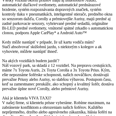
Všetky vozidlá okrem priusov majú aj Bluetooth® Audio,
automatické diaľkové svetlomety, automatické prednárazové
brzdenie, systém rozpoznávania dopravných značiek, systém
kontroly tlaku v pneumatikách, inteligentné stierače, predného okna
so senzorom dažďa, Corolly a prémiovejšie Aurisy, majú predné aj
zadné parkovacie senzory, vyhrievané predné sedadlá, originálne
Bi-LED predné svetlomety, vnútorné spätné zrkadlo s automatickou
clonou, podporu Apple CarPlay* a Android Auto™
Kedy môže nastúpiť v prípade, že už kartu vodiča mám?
Stačí absolvovať skúšobnú jazdu, s niektorým s kolegov a ak
vyhoviete, môžete nastúpiť ihneď.
Na akých vozidlách budem jazdiť?
Náš vozový park, sa skladá z 12 vozidiel. Na prepravu cestujúcich,
máme 7x Toyota Auris, 2x Toyta Corolla a 3x Toyota Prius. Kým,
ešte nepoznáme šoférske schopnosti, našich nováčikov, dostávajú
prevažne Priusy alebo Aurisy, so slabšou výbavou. Postupom času,
keď sa zamestnanec preukáže, ako schopný a kvalitný šofér, dostáva
prevažne úplne nové Corolly, alebo prémiové Aurisy.
Aká je klientela VIVA TAXI?
V našej firme, si klientelu prísne vyberáme. Robíme maximum, na
zabránenie konfliktom a ohrozeniam našich šoférov. Každého
nepríjemného, drzého alebo agresívneho zákazníka, hlásia šoféri na