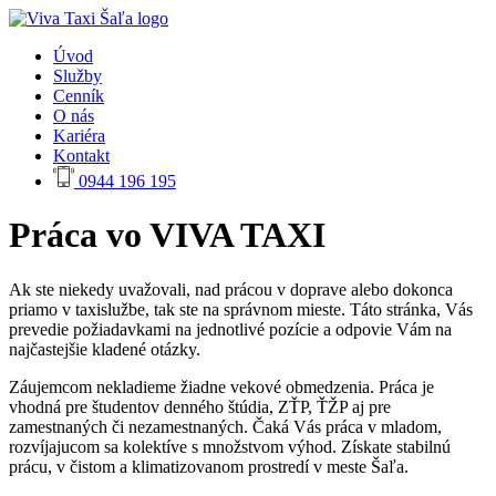
Úvod
Služby
Cenník
O nás
Kariéra
Kontakt
0944 196 195
Práca vo VIVA TAXI
Ak ste niekedy uvažovali, nad prácou v doprave alebo dokonca
priamo v taxislužbe, tak ste na správnom mieste. Táto stránka, Vás
prevedie požiadavkami na jednotlivé pozície a odpovie Vám na
najčastejšie kladené otázky.
Záujemcom nekladieme žiadne vekové obmedzenia. Práca je
vhodná pre študentov denného štúdia, ZŤP, ŤŽP aj pre
zamestnaných či nezamestnaných. Čaká Vás práca v mladom,
rozvíjajucom sa kolektíve s množstvom výhod. Získate stabilnú
prácu, v čistom a klimatizovanom prostredí v meste Šaľa.