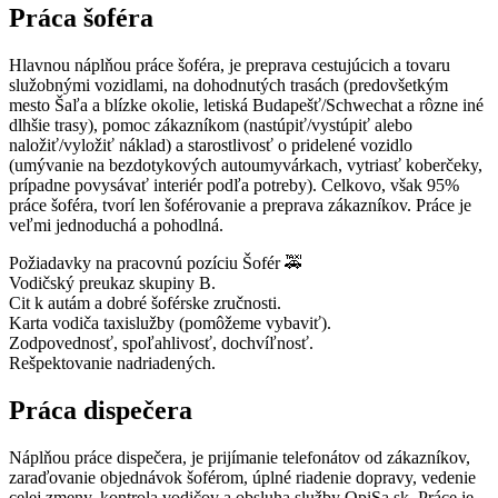
Práca šoféra
Hlavnou náplňou práce šoféra, je preprava cestujúcich a tovaru
služobnými vozidlami, na dohodnutých trasách (predovšetkým
mesto Šaľa a blízke okolie, letiská Budapešť/Schwechat a rôzne iné
dlhšie trasy), pomoc zákazníkom (nastúpiť/vystúpiť alebo
naložiť/vyložiť náklad) a starostlivosť o pridelené vozidlo
(umývanie na bezdotykových autoumyvárkach, vytriasť koberčeky,
prípadne povysávať interiér podľa potreby). Celkovo, však 95%
práce šoféra, tvorí len šoférovanie a preprava zákazníkov. Práce je
veľmi jednoduchá a pohodlná.
Požiadavky na pracovnú pozíciu Šofér 🚕
Vodičský preukaz skupiny B.
Cit k autám a dobré šoférske zručnosti.
Karta vodiča taxislužby (pomôžeme vybaviť).
Zodpovednosť, spoľahlivosť, dochvíľnosť.
Rešpektovanie nadriadených.
Práca dispečera
Náplňou práce dispečera, je prijímanie telefonátov od zákazníkov,
zaraďovanie objednávok šoférom, úplné riadenie dopravy, vedenie
celej zmeny, kontrola vodičov a obsluha služby OpiSa.sk. Práce je