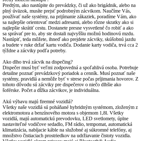
Predtým, ako nastúpite do prevádzky, či už ako brigádnik, alebo na
plný úväzok, musíte prejsť podrobným zácvikom. Naučíme Vás,
používať naše systémy, na prijímanie zákaziek, poradíme Vám, ako
sa najlepšie orientovať medzi adresami, alebo rôzne skratky ako si
najlepšie skrátiť cestu. Dostanete presne vysvetlené čo robiť a ako
sa správať pre to, aby ste dostali najvyššiu možnú hodinovú mzdu.
Nastúpiť, teda môžete, ihneď ako prejdete zácviky, skúšobnú jazdu
a budete v ruke držať kartu vodiča. Dodanie karty vodiča, trvá cca 2
týždne a zácviky podľa potreby.
Ako dlho trvá zácvik na dispečing?
Dispečer musí byť veľmi zodpovedná a spoľahlivá osoba. Potrebuje
detailne poznať prevádzkový poriadok a cenník. Musí poznať naše
systémy, pravidlá a nemôže byť v strese počas príjimania hovorov. Z
tohoto dôvodu sú zácviky pre dispečerov o niečo dlhšie ako
šoférske. Počet a dĺžka zácvikov, je individuálna.
Akú výbavu majú firemné vozidlá?
Všetky naše vozidlá sú poháňané hybridným systémom, zloženým z
elektromotora a benzínového motora s objemom 1,8l. Všetky
vozidlá, majú automatickú prevodovku, LED svetlomety, úplne
nastaviteľné vodičove sedadlo, FM rádio, tempomat, automatická
klimatizácia, nabíjacie káble na služobné aj súkromné telefóny, aj
množstvo čistiaciach prostriedkov na udržiavanie čistoty vozidla.