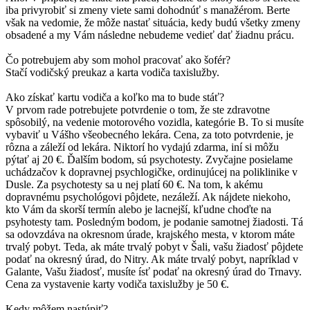
iba privyrobiť si zmeny viete sami dohodnúť s manažérom. Berte
však na vedomie, že môže nastať situácia, kedy budú všetky zmeny
obsadené a my Vám následne nebudeme vedieť dať žiadnu prácu.
Čo potrebujem aby som mohol pracovať ako šofér?
Stačí vodičský preukaz a karta vodiča taxislužby.
Ako získať kartu vodiča a koľko ma to bude stáť?
V prvom rade potrebujete potvrdenie o tom, že ste zdravotne
spôsobilý, na vedenie motorového vozidla, kategórie B. To si musíte
vybaviť u Vášho všeobecného lekára. Cena, za toto potvrdenie, je
rôzna a záleží od lekára. Niktorí ho vydajú zdarma, iní si môžu
pýtať aj 20 €. Ďalším bodom, sú psychotesty. Zvyčajne posielame
uchádzačov k dopravnej psychlogičke, ordinujúcej na poliklinike v
Dusle. Za psychotesty sa u nej platí 60 €. Na tom, k akému
dopravnému psychológovi pôjdete, nezáleží. Ak nájdete niekoho,
kto Vám da skorší termín alebo je lacnejší, kľudne choďte na
psyhotesty tam. Posledným bodom, je podanie samotnej žiadosti. Tá
sa odovzdáva na okresnom úrade, krajského mesta, v ktorom máte
trvalý pobyt. Teda, ak máte trvalý pobyt v Šali, vašu žiadosť pôjdete
podať na okresný úrad, do Nitry. Ak máte trvalý pobyt, napríklad v
Galante, Vašu žiadosť, musíte ísť podať na okresný úrad do Trnavy.
Cena za vystavenie karty vodiča taxislužby je 50 €.
Kedy môžem nastúpiť?